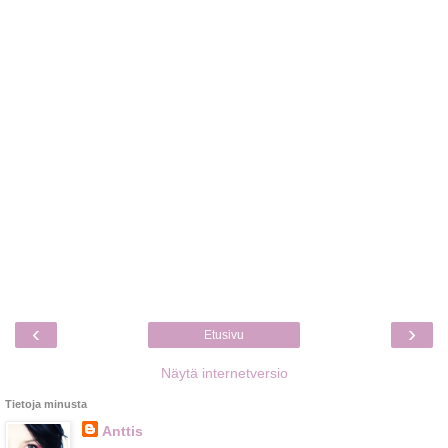
‹
›
Etusivu
Näytä internetversio
Tietoja minusta
Anttis